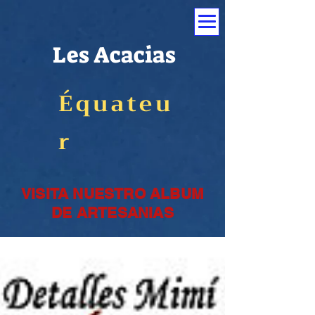
Les Acacias
Équateu
r
VISITA NUESTRO ALBUM
DE ARTESANIAS