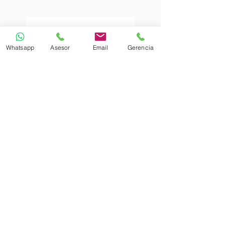
Whatsapp
Asesor
Email
Gerencia
Sergio Cadena Vásquez
Coordinador de
Clientes
0998700357